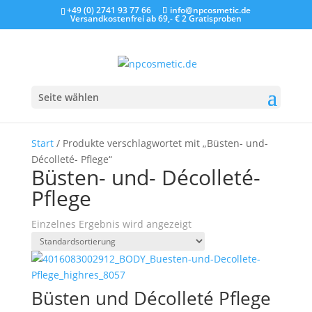
+49 (0) 2741 93 77 66
info@npcosmetic.de
Versandkostenfrei ab 69,- €
2 Gratisproben
Seite wählen
Start
/ Produkte verschlagwortet mit „Büsten- und-
Décolleté- Pflege“
Büsten- und- Décolleté-
Pflege
Einzelnes Ergebnis wird angezeigt
Büsten und Décolleté Pflege