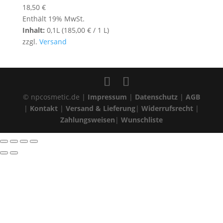
18,50
€
Enthält 19% MwSt.
Inhalt:
0,1L (
185,00
€
/ 1 L)
zzgl.
Versand
© npcosmetic.de |
Impressum
|
Datenschutz
|
AGB
|
Kontakt
|
Versand & Lieferung
|
Widerrufsrecht
|
Zahlungsweisen
|
Wunschliste