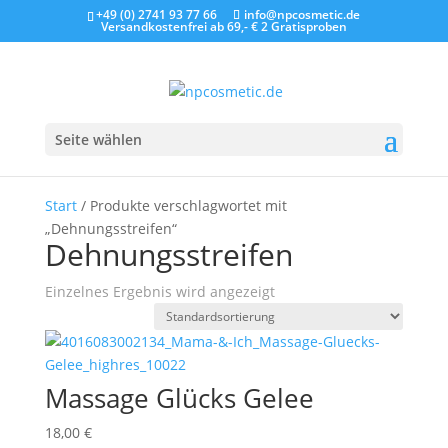
+49 (0) 2741 93 77 66
info@npcosmetic.de
Versandkostenfrei ab 69,- €
2 Gratisproben
Seite wählen
Start
/ Produkte verschlagwortet mit
„Dehnungsstreifen“
Dehnungsstreifen
Einzelnes Ergebnis wird angezeigt
Massage Glücks Gelee
18,00
€