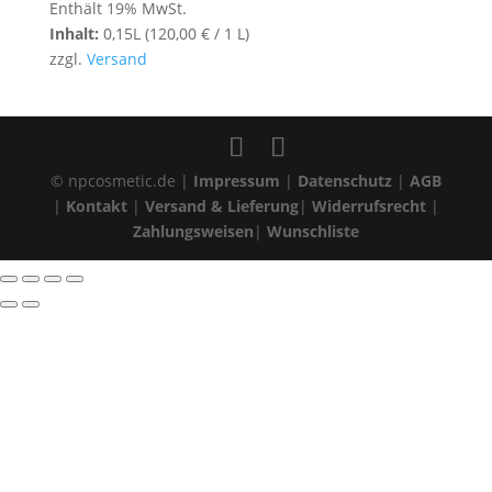
Enthält 19% MwSt.
Inhalt:
0,15L (
120,00
€
/ 1 L)
zzgl.
Versand
© npcosmetic.de |
Impressum
|
Datenschutz
|
AGB
|
Kontakt
|
Versand & Lieferung
|
Widerrufsrecht
|
Zahlungsweisen
|
Wunschliste