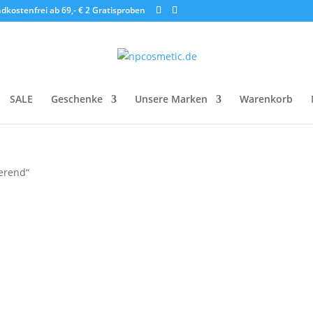
dkostenfrei ab 69,- €
2 Gratisproben
SALE
Geschenke
Unsere Marken
Warenkorb
ierend“