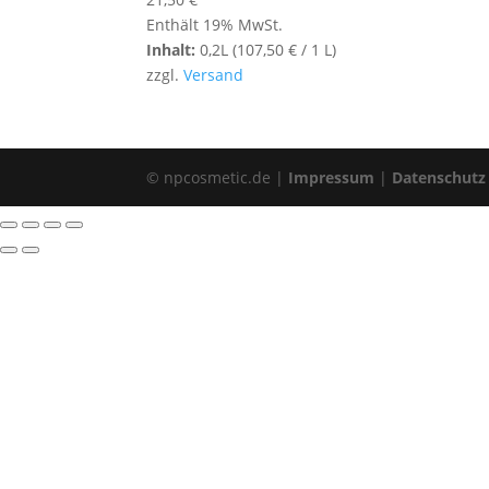
Enthält 19% MwSt.
Inhalt:
0,2L (
107,50
€
/ 1 L)
zzgl.
Versand
© npcosmetic.de |
Impressum
|
Datenschutz