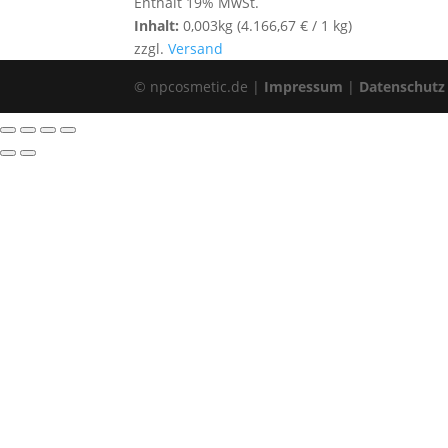
Enthält 19% MwSt.
Inhalt:
0,003kg (
4.166,67
€
/ 1 kg)
zzgl.
Versand
© npcosmetic.de |
Impressum
|
Datenschutz