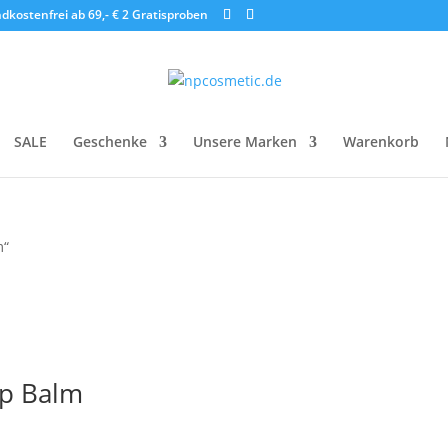
dkostenfrei ab 69,- €
2 Gratisproben
SALE
Geschenke
Unsere Marken
Warenkorb
m“
ip Balm