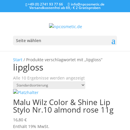
+49 (0) 2741 93 77 66
info@npcosmetic.de
Versandkostenfrei ab 69,- €
2 Gratisproben
Seite wählen
Start
/ Produkte verschlagwortet mit „lipgloss“
lipgloss
Alle 10 Ergebnisse werden angezeigt
Malu Wilz Color & Shine Lip
Stylo Nr.10 almond rose 11g
16,80
€
Enthält 19% MwSt.