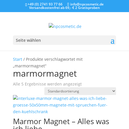
+49 (0) 2741 93 77 66
info@npcosmetic.de
Versandkostenfrei ab 69,- €
2 Gratisproben
Seite wählen
Start
/ Produkte verschlagwortet mit
„marmormagnet“
marmormagnet
Alle 5 Ergebnisse werden angezeigt
Marmor Magnet – Alles was
ich liebe