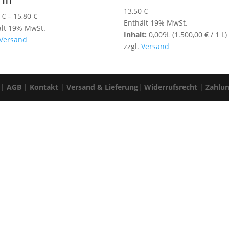
13,50
€
Preisspanne:
0
€
–
15,80
€
Enthält 19% MwSt.
14,00 €
ält 19% MwSt.
Inhalt:
0,009L (
1.500,00
€
/ 1 L)
bis
Versand
zzgl.
Versand
15,80 €
|
AGB
|
Kontakt
|
Versand & Lieferung
|
Widerrufsrecht
|
Zahlu