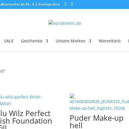
dkostenfrei ab 69,- €
2 Gratisproben
SALE
Geschenke
Unsere Marken
Warenkorb
nd“
lu Wilz Perfect
Puder Make-up
nish Foundation
hell
ill