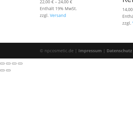
Preisspanne:
22,00
€
–
24,00
€
22,00 €
Enthält 19% MwSt.
14,0
bis
zzgl.
Versand
Enth
24,00 €
zzgl.
© npcosmetic.de |
Impressum
|
Datenschutz