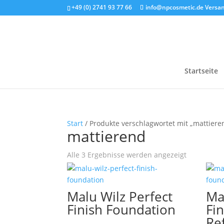
+49 (0) 2741 93 77 66
info@npcosmetic.de
Versan
Startseite
Start
/ Produkte verschlagwortet mit „mattiere
mattierend
Alle 3 Ergebnisse werden angezeigt
Malu Wilz Perfect
Ma
Finish Foundation
Fi
Ref