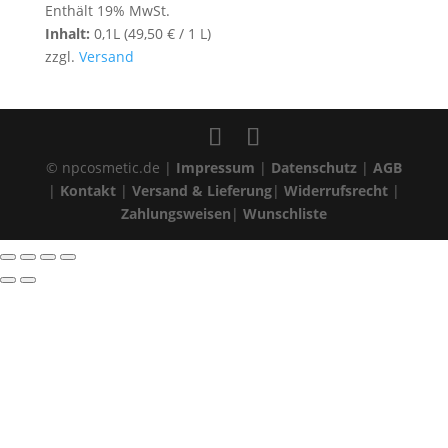
Enthält 19% MwSt.
Inhalt:
0,1L (
49,50
€
/ 1 L)
zzgl.
Versand
© npcosmetic.de |
Impressum
|
Datenschutz
|
AGB
|
Kontakt
|
Versand & Lieferung
|
Widerrufsrecht
|
Zahlungsweisen
|
Wunschliste