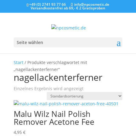
+49 (0) 2741 93 77 66
info@npcosmetic.de
Versandkostenfrei ab 69,- €
2 Gratisproben
Seite wählen
Start
/ Produkte verschlagwortet mit
„nagellackenterferner“
nagellackenterferner
Einzelnes Ergebnis wird angezeigt
Malu Wilz Nail Polish
Remover Acetone Fee
4,95
€