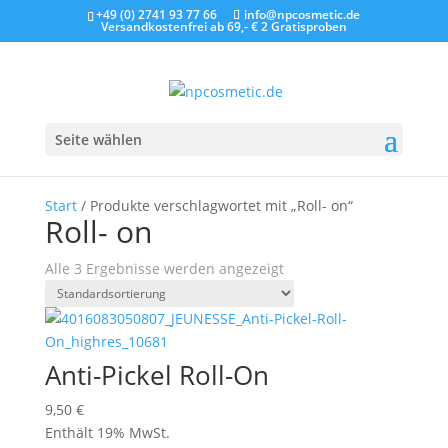
+49 (0) 2741 93 77 66
info@npcosmetic.de
Versandkostenfrei ab 69,- €
2 Gratisproben
Seite wählen
Start
/ Produkte verschlagwortet mit „Roll- on“
Roll- on
Alle 3 Ergebnisse werden angezeigt
Anti-Pickel Roll-On
9,50
€
Enthält 19% MwSt.