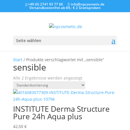
+49 (0) 2741 93 77 66
info@npcosmetic.de
Versandkostenfrei ab 69,- €
2 Gratisproben
Seite wählen
Start
/ Produkte verschlagwortet mit „sensible“
sensible
Alle 2 Ergebnisse werden angezeigt
INSTITUTE Derma Structure
Pure 24h Aqua plus
42,50
€