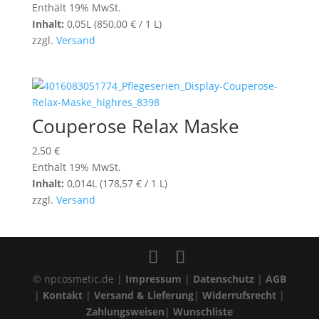
Enthält 19% MwSt.
Inhalt:
0,05L (
850,00
€
/ 1 L)
zzgl.
Versand
Couperose Relax Maske
2,50
€
Enthält 19% MwSt.
Inhalt:
0,014L (
178,57
€
/ 1 L)
zzgl.
Versand
© npcosmetic.de |
Impressum
|
Datenschutz
|
AGB
|
Kontakt
|
Versand & Lieferung
|
Widerrufsrecht
|
Zahlungsweisen
|
Wunschliste