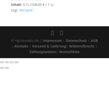
Inhalt:
0,1L (
108,00
€
/ 1 L)
zzgl.
Versand
© npcosmetic.de |
Impressum
|
Datenschutz
|
AGB
|
Kontakt
|
Versand & Lieferung
|
Widerrufsrecht
|
Zahlungsweisen
|
Wunschliste