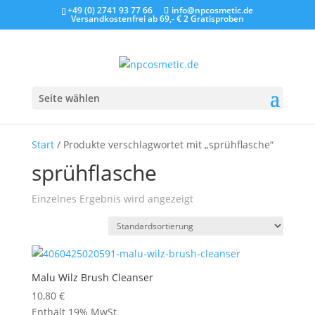
+49 (0) 2741 93 77 66
info@npcosmetic.de
Versandkostenfrei ab 69,- €
2 Gratisproben
Seite wählen
Start
/ Produkte verschlagwortet mit „sprühflasche“
sprühflasche
Einzelnes Ergebnis wird angezeigt
Malu Wilz Brush Cleanser
10,80
€
Enthält 19% MwSt.