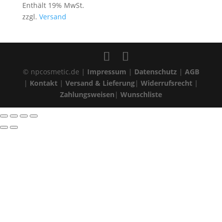
10,25 €
Enthält 19% MwSt.
bis
zzgl.
Versand
16,90 €
© npcosmetic.de |
Impressum
|
Datenschutz
|
AGB
|
Kontakt
|
Versand & Lieferung
|
Widerrufsrecht
|
Zahlungsweisen
|
Wunschliste