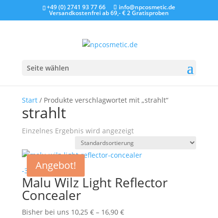
+49 (0) 2741 93 77 66
info@npcosmetic.de
Versandkostenfrei ab 69,- €
2 Gratisproben
Seite wählen
Start
/ Produkte verschlagwortet mit „strahlt“
strahlt
Einzelnes Ergebnis wird angezeigt
Angebot!
-39%
Malu Wilz Light Reflector
Concealer
Preisspanne:
Bisher bei uns
10,25
€
–
16,90
€