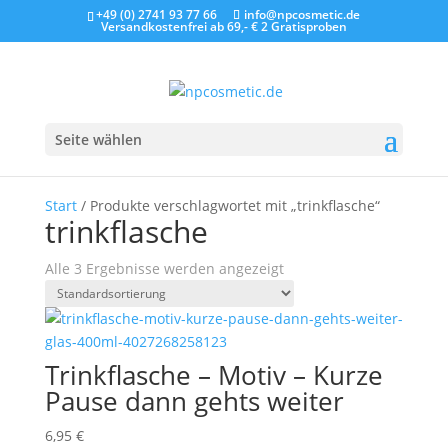
+49 (0) 2741 93 77 66
info@npcosmetic.de
Versandkostenfrei ab 69,- €
2 Gratisproben
Seite wählen
Start
/ Produkte verschlagwortet mit „trinkflasche“
trinkflasche
Alle 3 Ergebnisse werden angezeigt
Trinkflasche – Motiv – Kurze
Pause dann gehts weiter
6,95
€