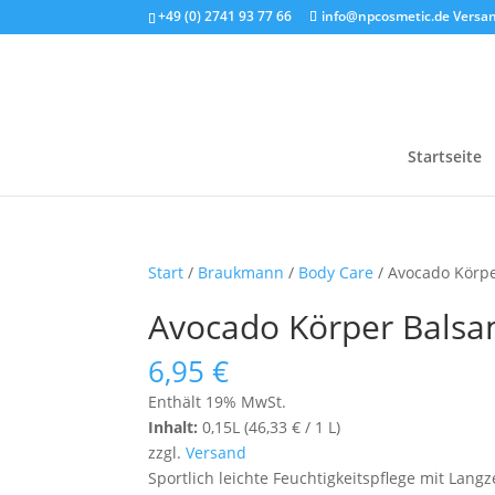
+49 (0) 2741 93 77 66
info@npcosmetic.de
Versan
Startseite
Start
/
Braukmann
/
Body Care
/ Avocado Körpe
Avocado Körper Balsam
6,95
€
Enthält 19% MwSt.
Inhalt:
0,15L (
46,33
€
/ 1 L)
zzgl.
Versand
Sportlich leichte Feuchtigkeitspflege mit Langz