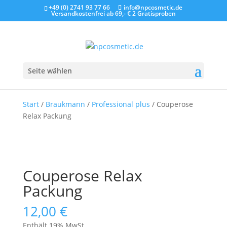
+49 (0) 2741 93 77 66
info@npcosmetic.de
Versandkostenfrei ab 69,- €
2 Gratisproben
Seite wählen
Start
/
Braukmann
/
Professional plus
/ Couperose
Relax Packung
Couperose Relax
Packung
12,00
€
Enthält 19% MwSt.