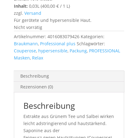
Inhalt:
0,03L (
400,00
€
/ 1 L)
zzgl.
Versand
Für gerötete und hypersensible Haut.
Nicht vorrätig
Artikelnummer:
4016083079426
Kategorien:
Braukmann
,
Professional plus
Schlagwörter:
Couperose
,
hypersensible
,
Packung
,
PROFESSIONAL
Masken
,
Relax
Beschreibung
Rezensionen (0)
Beschreibung
Extrakte aus Grünem Tee und Salbei wirken
leicht adstringierend und hautstärkend.
Saponine aus der
Feigwurz gegen Hautrötungen (Couperose)