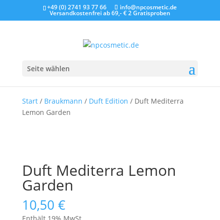
+49 (0) 2741 93 77 66
info@npcosmetic.de
Versandkostenfrei ab 69,- €
2 Gratisproben
Seite wählen
Start
/
Braukmann
/
Duft Edition
/ Duft Mediterra
Lemon Garden
Duft Mediterra Lemon
Garden
10,50
€
Enthält 19% MwSt.