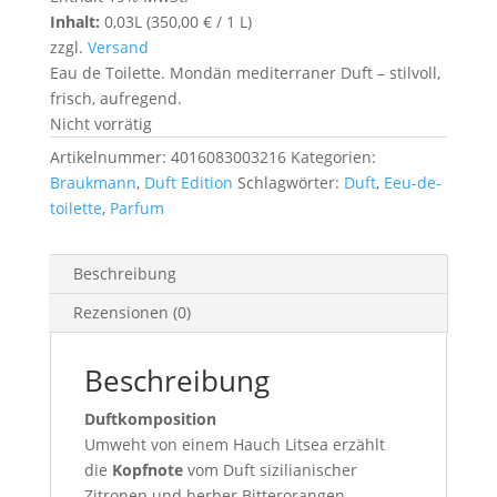
Inhalt:
0,03L (
350,00
€
/ 1 L)
zzgl.
Versand
Eau de Toilette. Mondän mediterraner Duft – stilvoll,
frisch, aufregend.
Nicht vorrätig
Artikelnummer:
4016083003216
Kategorien:
Braukmann
,
Duft Edition
Schlagwörter:
Duft
,
Eeu-de-
toilette
,
Parfum
Beschreibung
Rezensionen (0)
Beschreibung
Duftkomposition
Umweht von einem Hauch Litsea erzählt
die
Kopfnote
vom Duft sizilianischer
Zitronen und herber Bitterorangen.