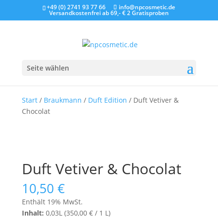
+49 (0) 2741 93 77 66
info@npcosmetic.de
Versandkostenfrei ab 69,- €
2 Gratisproben
Seite wählen
Start
/
Braukmann
/
Duft Edition
/ Duft Vetiver &
Chocolat
Duft Vetiver & Chocolat
10,50
€
Enthält 19% MwSt.
Inhalt:
0,03L (
350,00
€
/ 1 L)