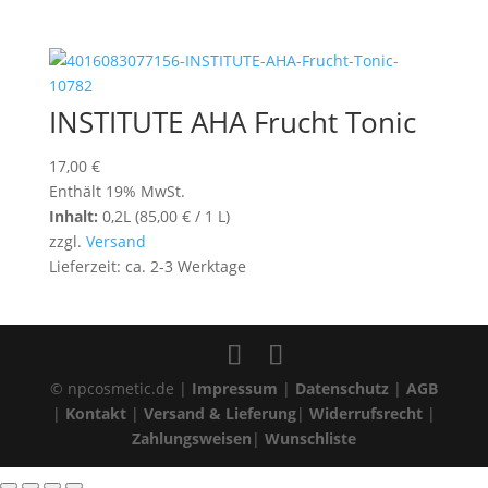
INSTITUTE AHA Frucht Tonic
17,00
€
Enthält 19% MwSt.
Inhalt:
0,2L (
85,00
€
/ 1 L)
zzgl.
Versand
Lieferzeit: ca. 2-3 Werktage
© npcosmetic.de |
Impressum
|
Datenschutz
|
AGB
|
Kontakt
|
Versand & Lieferung
|
Widerrufsrecht
|
Zahlungsweisen
|
Wunschliste