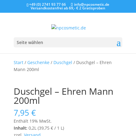
+49 (0) 2741 93 77 66
info@npcosmetic.de
Versandkostenfrei ab 69,- €
2 Gratisproben
Seite wählen
Start
/
Geschenke
/
Duschgel
/ Duschgel – Ehren
Mann 200ml
Duschgel – Ehren Mann
200ml
7,95
€
Enthält 19% MwSt.
Inhalt:
0,2L (
39,75
€
/ 1 L)
zzgl.
Versand