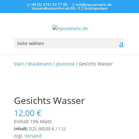
+49 (0) 2741 93 77 66
info@npcosmetic.de
Versandkostenfrei ab 69,- €
2 Gratisproben
Seite wählen
Start
/
Braukmann
/
Jeunesse
/ Gesichts Wasser
Gesichts Wasser
12,00
€
Enthält 19% MwSt.
Inhalt:
0,2L (
60,00
€
/ 1 L)
zzgl.
Versand