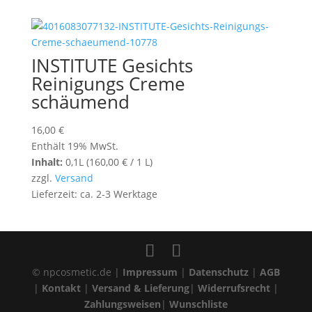
INSTITUTE Gesichts
Reinigungs Creme
schäumend
16,00
€
Enthält 19% MwSt.
Inhalt:
0,1L (
160,00
€
/ 1 L)
zzgl.
Versand
Lieferzeit: ca. 2-3 Werktage
© npcosmetic.de |
Impressum
|
Datenschutz
|
AGB
|
Kontakt
|
Versand & Lieferung
|
Widerrufsrecht
|
Zahlungsweisen
|
Wunschliste