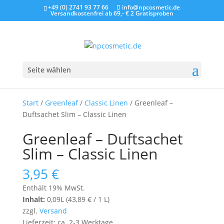
+49 (0) 2741 93 77 66
info@npcosmetic.de
Versandkostenfrei ab 69,- €
2 Gratisproben
Seite wählen
Start
/
Greenleaf
/
Classic Linen
/ Greenleaf –
Duftsachet Slim – Classic Linen
Greenleaf – Duftsachet
Slim – Classic Linen
3,95
€
Enthält 19% MwSt.
Inhalt:
0,09L (
43,89
€
/ 1 L)
zzgl.
Versand
Lieferzeit: ca. 2-3 Werktage