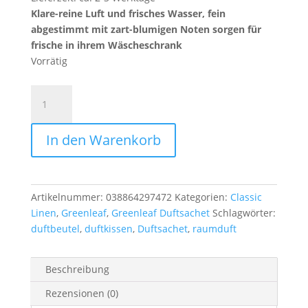
Klare-reine Luft und frisches Wasser, fein
abgestimmt mit zart-blumigen Noten sorgen für
frische in ihrem Wäscheschrank
Vorrätig
Greenleaf
-
Duftsachet
In den Warenkorb
Slim
-
Classic
Linen
Artikelnummer:
038864297472
Kategorien:
Classic
Menge
Linen
,
Greenleaf
,
Greenleaf Duftsachet
Schlagwörter:
duftbeutel
,
duftkissen
,
Duftsachet
,
raumduft
Beschreibung
Rezensionen (0)