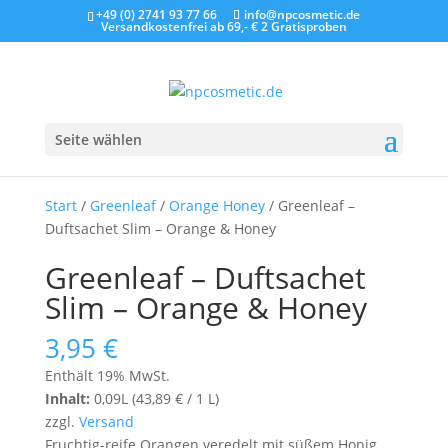
+49 (0) 2741 93 77 66
info@npcosmetic.de
Versandkostenfrei ab 69,- €
2 Gratisproben
Seite wählen
Start
/
Greenleaf
/
Orange Honey
/ Greenleaf –
Duftsachet Slim – Orange & Honey
Greenleaf – Duftsachet
Slim – Orange & Honey
3,95
€
Enthält 19% MwSt.
Inhalt:
0,09L (
43,89
€
/ 1 L)
zzgl.
Versand
Fruchtig-reife Orangen veredelt mit süßem Honig