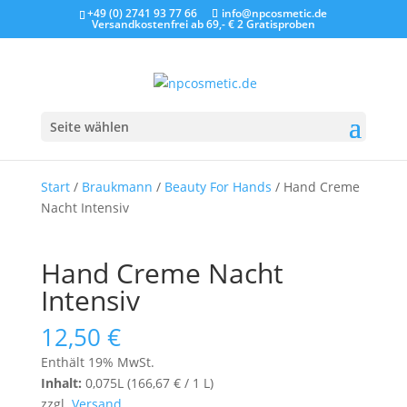
+49 (0) 2741 93 77 66
info@npcosmetic.de
Versandkostenfrei ab 69,- €
2 Gratisproben
Seite wählen
Start
/
Braukmann
/
Beauty For Hands
/ Hand Creme
Nacht Intensiv
Hand Creme Nacht
Intensiv
12,50
€
Enthält 19% MwSt.
Inhalt:
0,075L (
166,67
€
/ 1 L)
zzgl.
Versand