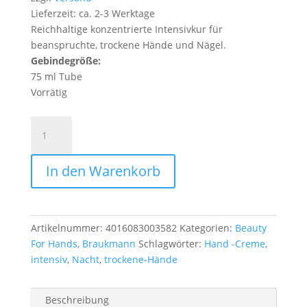
Lieferzeit: ca. 2-3 Werktage
Reichhaltige konzentrierte Intensivkur für
beanspruchte, trockene Hände und Nägel.
Gebindegröße:
75 ml Tube
Vorrätig
Hand
Creme
Nacht
In den Warenkorb
Intensiv
Menge
Artikelnummer:
4016083003582
Kategorien:
Beauty
For Hands
,
Braukmann
Schlagwörter:
Hand -Creme
,
intensiv
,
Nacht
,
trockene-Hände
Beschreibung