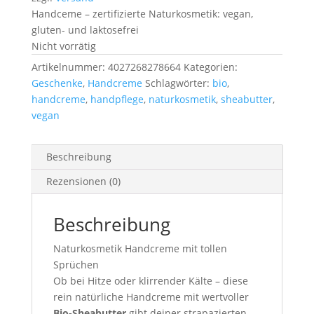
Handceme – zertifizierte Naturkosmetik: vegan,
gluten- und laktosefrei
Nicht vorrätig
Artikelnummer:
4027268278664
Kategorien:
Geschenke
,
Handcreme
Schlagwörter:
bio
,
handcreme
,
handpflege
,
naturkosmetik
,
sheabutter
,
vegan
Beschreibung
Rezensionen (0)
Beschreibung
Naturkosmetik Handcreme mit tollen
Sprüchen
Ob bei Hitze oder klirrender Kälte – diese
rein natürliche Handcreme mit wertvoller
Bio-Sheabutter
gibt deiner strapazierten,