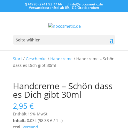
+49 (0) 2741 93 77 66
info@npcosmetic.de
Versandkostenfrei ab 69,- €
2 Gratisproben
Seite wählen
Start
/
Geschenke
/
Handcreme
/ Handcreme – Schön
dass es Dich gibt 30ml
Handcreme – Schön dass
es Dich gibt 30ml
2,95
€
Enthält 19% MwSt.
Inhalt:
0,03L (
98,33
€
/ 1 L)
zzgl.
Versand