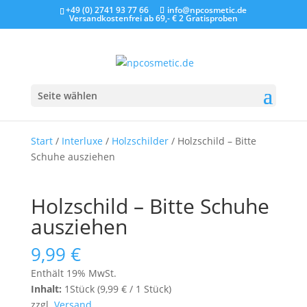
+49 (0) 2741 93 77 66
info@npcosmetic.de
Versandkostenfrei ab 69,- €
2 Gratisproben
Seite wählen
Start
/
Interluxe
/
Holzschilder
/ Holzschild – Bitte
Schuhe ausziehen
Holzschild – Bitte Schuhe
ausziehen
9,99
€
Enthält 19% MwSt.
Inhalt:
1Stück (
9,99
€
/ 1 Stück)
zzgl.
Versand