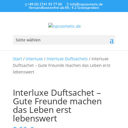
+49 (0) 2741 93 77 66
info@npcosmetic.de
Versandkostenfrei ab 69,- €
2 Gratisproben
Seite wählen
Start
/
Interluxe
/
Interluxe Duftsachets
/ Interluxe
Duftsachet – Gute Freunde machen das Leben erst
lebenswert
Interluxe Duftsachet –
Gute Freunde machen
das Leben erst
lebenswert