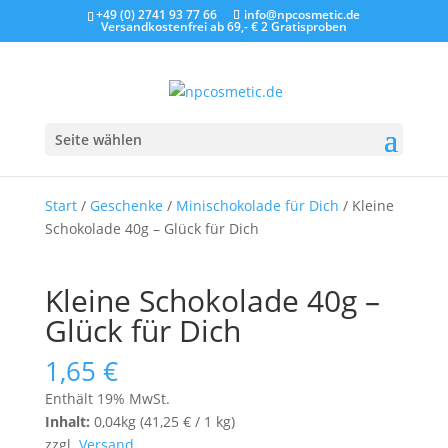
+49 (0) 2741 93 77 66
info@npcosmetic.de
Versandkostenfrei ab 69,- €
2 Gratisproben
Seite wählen
Start
/
Geschenke
/
Minischokolade für Dich
/ Kleine
Schokolade 40g – Glück für Dich
Kleine Schokolade 40g –
Glück für Dich
1,65
€
Enthält 19% MwSt.
Inhalt:
0,04kg (
41,25
€
/ 1 kg)
zzgl.
Versand