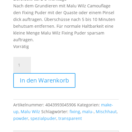
Nach dem Grundieren mit Malu Wilz Camouflage
den Fixing Puder mit der Quaste oder einem Pinsel
dick auftragen. Überschüsse nach 5 bis 10 Minuten
behutsam entfernen. Für normale Haltbarkeit eine
kleine Menge Malu Wilz Fixing Puder sparsam
auftragen.
Vorrätig
Malu
Wilz
Fixing
In den Warenkorb
Powder
Transparent
Menge
Artikelnummer:
4043993045906
Kategorien:
make-
up
,
Malu Wilz
Schlagwörter:
fixing
,
malu-
,
Mischhaut
,
powder
,
spezialpuder
,
transparent