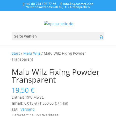
+49 (0) 2741 93 77 66
info@npcosmetic.de
Versandkostenfrei ab 69,- €
2 Gratisproben
Seite wählen
Start
/
Malu Wilz
/ Malu Wilz Fixing Powder
Transparent
Malu Wilz Fixing Powder
Transparent
19,50
€
Enthält 19% MwSt.
Inhalt:
0,015kg (
1.300,00
€
/ 1 kg)
zzgl.
Versand
Lieferzeit: ca. 2-3 Werktage