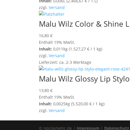
Inhalt:
0,006L (
2.466,67
€
/ 1 L)
zzgl.
Versand
Malu Wilz Color & Shine L
16,80
€
Enthält 19% MwSt.
Inhalt:
0,011kg (
1.527,27
€
/ 1 kg)
zzgl.
Versand
Lieferzeit: ca. 2-3 Werktage
Malu Wilz Glossy Lip Styl
13,80
€
Enthält 19% MwSt.
Inhalt:
0,0025kg (
5.520,00
€
/ 1 kg)
zzgl.
Versand
© npcosmetic.de |
Impressum
|
Datenschutz