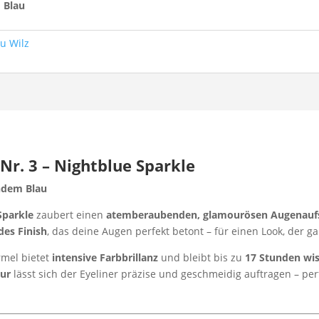
 Blau
u Wilz
Nr. 3 – Nightblue Sparkle
ndem Blau
Sparkle
zaubert einen
atemberaubenden, glamourösen Augenauf
des Finish
, das deine Augen perfekt betont – für einen Look, der gara
rmel bietet
intensive Farbbrillanz
und bleibt bis zu
17 Stunden wis
tur
lässt sich der Eyeliner präzise und geschmeidig auftragen – per