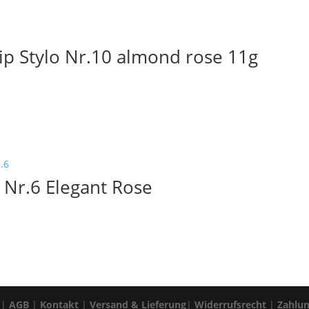
ip Stylo Nr.10 almond rose 11g
o Nr.6 Elegant Rose
|
AGB
|
Kontakt
|
Versand & Lieferung
|
Widerrufsrecht
|
Zahlu