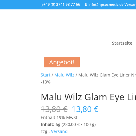
+49 (0) 2741 93 77 66
info@npcosmetic.de
Versan
Startseite
Angebot!
Start
/
Malu Wilz
/ Malu Wilz Glam Eye Liner Nr
-13%
Malu Wilz Glam Eye Lin
Ursprünglicher
Aktueller
13,80
€
13,80
€
Preis
Preis
Enthält 19% MwSt.
war:
ist:
Inhalt:
6g (
230,00
€
/ 100 g)
13,80 €
13,80 €.
zzgl.
Versand