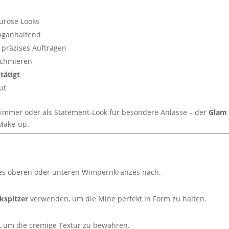
uröse Looks
anganhaltend
 präzises Auftragen
schmieren
tätigt
ut
himmer oder als Statement-Look für besondere Anlässe – der
Glam 
-Make-up.
es oberen oder unteren Wimpernkranzes nach.
kspitzer
verwenden, um die Mine perfekt in Form zu halten.
n, um die cremige Textur zu bewahren.