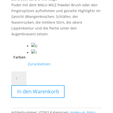
Puder mit dem MALU WILZ Powder Brush oder den
Fingerspitzen aufnehmen und gezielte Highlights im
Gesicht (Wangenknochen, Schläfen, der
Nasenrücken, die mittlere Stirn, die obere
Lippenkontur und die Partie unter den
Augenbrauen) setzen.
Farben
Zurücksetzen
Malu
Wilz
Luminizing
In den Warenkorb
Skin
Highlighter
Menge
Artikelnummer:
47582
Kategorien:
make-up
,
Malu