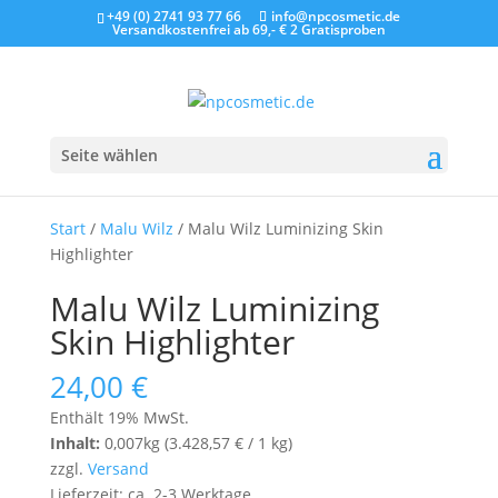
+49 (0) 2741 93 77 66
info@npcosmetic.de
Versandkostenfrei ab 69,- €
2 Gratisproben
Seite wählen
Start
/
Malu Wilz
/ Malu Wilz Luminizing Skin
Highlighter
Malu Wilz Luminizing
Skin Highlighter
24,00
€
Enthält 19% MwSt.
Inhalt:
0,007kg (
3.428,57
€
/ 1 kg)
zzgl.
Versand
Lieferzeit: ca. 2-3 Werktage