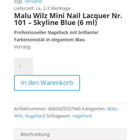
zzgl.
Versand
Lieferzeit: ca. 2-3 Werktage
Malu Wilz Mini Nail Lacquer Nr.
101 – Skyline Blue (6 ml)
Professioneller Nagellack mit brillanter
Farbintensität in elegantem Blau
Vorrätig
Malu
Wilz
Mini
In den Warenkorb
Nail
Lacquer
Nr.
101
Artikelnummer:
4060425037940
Kategorien:
Malu
–
Wilz
,
Nagellack
Schlagwort:
nagellack
Skyline
Blue
(6
Beschreibung