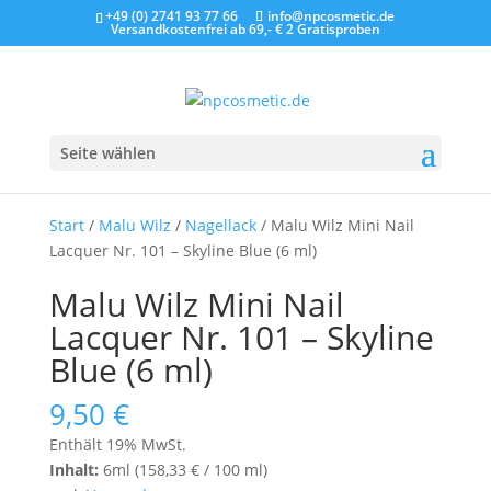
+49 (0) 2741 93 77 66
info@npcosmetic.de
Versandkostenfrei ab 69,- €
2 Gratisproben
Seite wählen
Start
/
Malu Wilz
/
Nagellack
/ Malu Wilz Mini Nail
Lacquer Nr. 101 – Skyline Blue (6 ml)
Malu Wilz Mini Nail
Lacquer Nr. 101 – Skyline
Blue (6 ml)
9,50
€
Enthält 19% MwSt.
Inhalt:
6ml (
158,33
€
/ 100 ml)