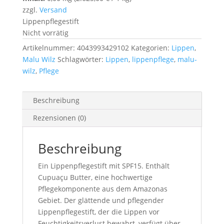
10,50 €
10,50 €.
zzgl.
Versand
Lippenpflegestift
Nicht vorrätig
Artikelnummer:
4043993429102
Kategorien:
Lippen
,
Malu Wilz
Schlagwörter:
Lippen
,
lippenpflege
,
malu-
wilz
,
Pflege
Beschreibung
Rezensionen (0)
Beschreibung
Ein Lippenpflegestift mit SPF15. Enthält
Cupuaçu Butter, eine hochwertige
Pflegekomponente aus dem Amazonas
Gebiet. Der glättende und pflegender
Lippenpflegestift, der die Lippen vor
Feuchtigkeitsverlust bewahrt, verfügt über