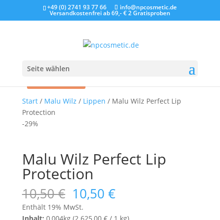
+49 (0) 2741 93 77 66
info@npcosmetic.de
Versandkostenfrei ab 69,- €
2 Gratisproben
Seite wählen
Angebot!
Start
/
Malu Wilz
/
Lippen
/ Malu Wilz Perfect Lip
Protection
-29%
Malu Wilz Perfect Lip
Protection
Ursprünglicher
Aktueller
10,50
€
10,50
€
Preis
Preis
Enthält 19% MwSt.
war:
ist:
Inhalt:
0,004kg (
2.625,00
€
/ 1 kg)