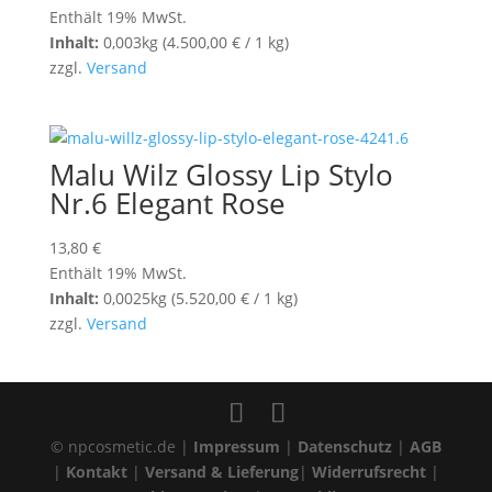
Enthält 19% MwSt.
Inhalt:
0,003kg (
4.500,00
€
/ 1 kg)
zzgl.
Versand
Malu Wilz Glossy Lip Stylo
Nr.6 Elegant Rose
13,80
€
Enthält 19% MwSt.
Inhalt:
0,0025kg (
5.520,00
€
/ 1 kg)
zzgl.
Versand
© npcosmetic.de |
Impressum
|
Datenschutz
|
AGB
|
Kontakt
|
Versand & Lieferung
|
Widerrufsrecht
|