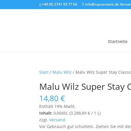
+49 (0) 2741 93 77 66
info@npcosmetic.de
Versan
Startseite
Start
/
Malu Wilz
/ Malu Wilz Super Stay Classic
Malu Wilz Super Stay C
14,80
€
Enthält 19% MwSt.
Inhalt:
0,0045L (
3.288,89
€
/ 1 L)
zzgl.
Versand
Vor Gebrauch gut schütteln. Ziehen Sie mit d