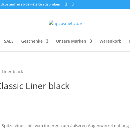
dkostenfrei ab 69,- €
2 Gratisproben
SALE
Geschenke
Unsere Marken
Warenkorb
 Liner black
lassic Liner black
er Spitze eine Linie vom inneren zum äußeren Augenwinkel entlan