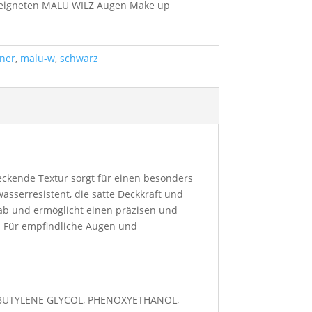
geeigneten MALU WILZ Augen Make up
iner
,
malu-w
,
schwarz
 deckende Textur sorgt für einen besonders
asserresistent, die satte Deckkraft und
al ab und ermöglicht einen präzisen und
n. Für empfindliche Augen und
 BUTYLENE GLYCOL, PHENOXYETHANOL,