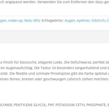
unsch angepasst werden. Verwenden Sie zum Entfernen den dazu 
ugen
,
make-up
,
Malu Wilz
Schlagwörter:
Augen
,
eyeliner
,
lidstrich
,
l
z-Finish für klassische, elegante Looks. Die tiefschwarze, perfekt
ären Augenaufschlag. Die Textur ist besonders langanhaltend und w
ensität. Die flexible und schmale Pinselspitze gibt die Farbe optim
 einen feinen, breiten oder geschwungen Lidstrich ziehen möchte
OLYMER, PENTYLENE GLYCOL, PVP, POTASSIUM CETYL PHOSPHATE,