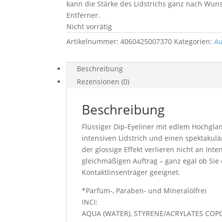
kann die Stärke des Lidstrichs ganz nach W
Entferner.
Nicht vorrätig
Artikelnummer:
4060425007370
Kategorien:
A
Beschreibung
Rezensionen (0)
Beschreibung
Flüssiger Dip-Eyeliner mit edlem Hochglan
intensiven Lidstrich und einen spektakul
der glossige Effekt verlieren nicht an Int
gleichmäßigen Auftrag – ganz egal ob Sie
Kontaktlinsenträger geeignet.
*Parfüm-, Paraben- und Mineralölfrei
INCI:
AQUA (WATER), STYRENE/ACRYLATES COP