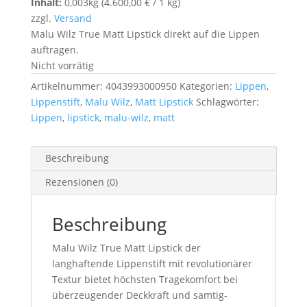
Inhalt:
0,003kg (
4.600,00
€
/ 1 kg)
zzgl.
Versand
Malu Wilz True Matt Lipstick direkt auf die Lippen
auftragen.
Nicht vorrätig
Artikelnummer:
4043993000950
Kategorien:
Lippen
,
Lippenstift
,
Malu Wilz
,
Matt Lipstick
Schlagwörter:
Lippen
,
lipstick
,
malu-wilz
,
matt
Beschreibung
Rezensionen (0)
Beschreibung
Malu Wilz True Matt Lipstick der
langhaftende Lippenstift mit revolutionärer
Textur bietet höchsten Tragekomfort bei
überzeugender Deckkraft und samtig-