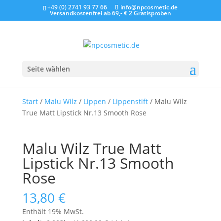
+49 (0) 2741 93 77 66
info@npcosmetic.de
Versandkostenfrei ab 69,- €
2 Gratisproben
Seite wählen
Start
/
Malu Wilz
/
Lippen
/
Lippenstift
/ Malu Wilz
True Matt Lipstick Nr.13 Smooth Rose
Malu Wilz True Matt
Lipstick Nr.13 Smooth
Rose
13,80
€
Enthält 19% MwSt.