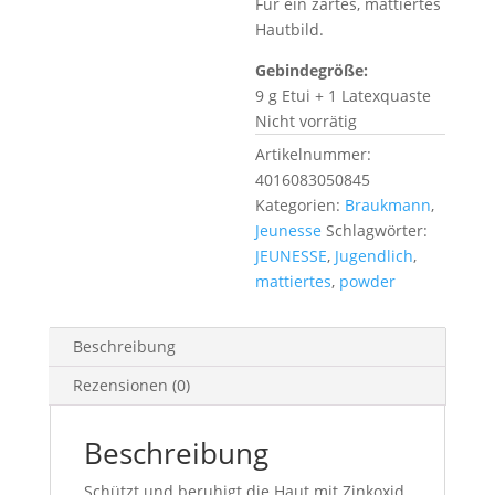
Für ein zartes, mattiertes
Hautbild.
Gebindegröße:
9 g Etui + 1 Latexquaste
Nicht vorrätig
Artikelnummer:
4016083050845
Kategorien:
Braukmann
,
Jeunesse
Schlagwörter:
JEUNESSE
,
Jugendlich
,
mattiertes
,
powder
Beschreibung
Rezensionen (0)
Beschreibung
Schützt und beruhigt die Haut mit Zinkoxid