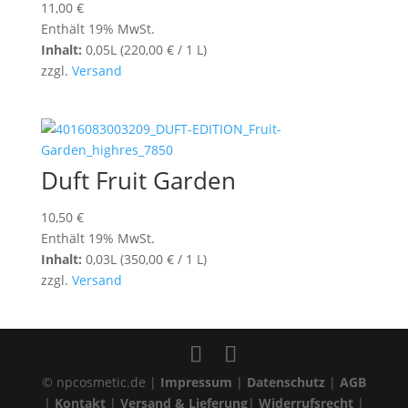
11,00
€
Enthält 19% MwSt.
Inhalt:
0,05L (
220,00
€
/ 1 L)
zzgl.
Versand
Duft Fruit Garden
10,50
€
Enthält 19% MwSt.
Inhalt:
0,03L (
350,00
€
/ 1 L)
zzgl.
Versand
© npcosmetic.de |
Impressum
|
Datenschutz
|
AGB
|
Kontakt
|
Versand & Lieferung
|
Widerrufsrecht
|