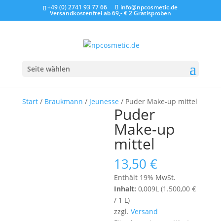
+49 (0) 2741 93 77 66
info@npcosmetic.de
Versandkostenfrei ab 69,- €
2 Gratisproben
Seite wählen
Start
/
Braukmann
/
Jeunesse
/ Puder Make-up mittel
Puder
Make-up
mittel
13,50
€
Enthält 19% MwSt.
Inhalt:
0,009L (
1.500,00
€
/ 1 L)
zzgl.
Versand