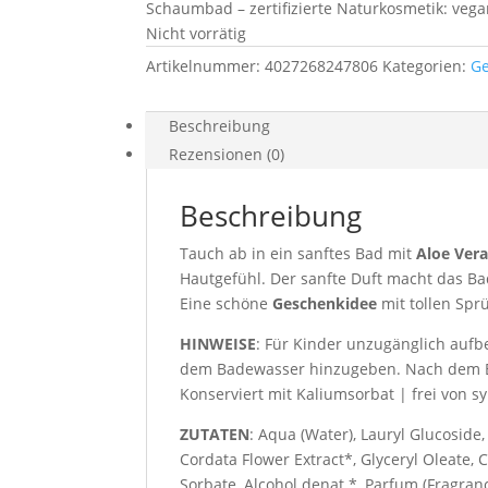
Schaumbad – zertifizierte Naturkosmetik: vegan
Nicht vorrätig
Artikelnummer:
4027268247806
Kategorien:
G
Beschreibung
Rezensionen (0)
Beschreibung
Tauch ab in ein sanftes Bad mit
Aloe Ver
Hautgefühl. Der sanfte Duft macht das B
Eine schöne
Geschenkidee
mit tollen Spr
HINWEISE
: Für Kinder unzugänglich auf
dem Badewasser hinzugeben. Nach dem Ba
Konserviert mit Kaliumsorbat | frei von s
ZUTATEN
: Aqua (Water), Lauryl Glucoside,
Cordata Flower Extract*, Glyceryl Oleate,
Sorbate, Alcohol denat.*, Parfum (Fragranc