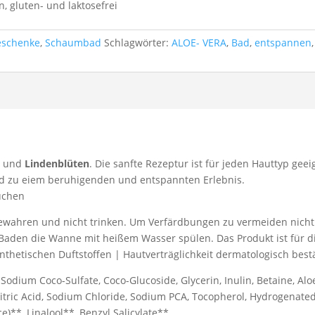
, gluten- und laktosefrei
eschenke
,
Schaumbad
Schlagwörter:
ALOE- VERA
,
Bad
,
entspannen
a
und
Lindenblüten
. Die sanfte Rezeptur ist für jeden Hauttyp ge
ad zu eiem beruhigenden und entspannten Erlebnis.
üchen
bewahren und nicht trinken. Um Verfärdbungen zu vermeiden nich
den die Wanne mit heißem Wasser spülen. Das Produkt ist für 
ynthetischen Duftstoffen | Hautverträglichkeit dermatologisch bestä
 Sodium Coco-Sulfate, Coco-Glucoside, Glycerin, Inulin, Betaine, Al
 Citric Acid, Sodium Chloride, Sodium PCA, Tocopherol, Hydrogenate
e)**, Linalool**, Benzyl Salicylate**