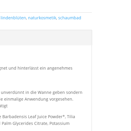
,
lindenblüten
,
naturkosmetik
,
schaumbad
eignet und hinterlässt ein angenehmes
t unverdünnt in die Wanne geben sondern
die einmalige Anwendung vorgesehen.
tigt
oe Barbadensis Leaf Juice Powder*, Tilia
d Palm Glycerides Citrate, Potassium