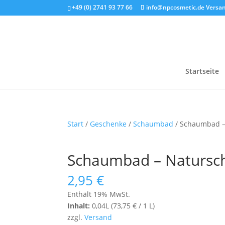
+49 (0) 2741 93 77 66
info@npcosmetic.de
Versan
Startseite
Start
/
Geschenke
/
Schaumbad
/ Schaumbad –
Schaumbad – Natursc
2,95
€
Enthält 19% MwSt.
Inhalt:
0,04L (
73,75
€
/ 1 L)
zzgl.
Versand