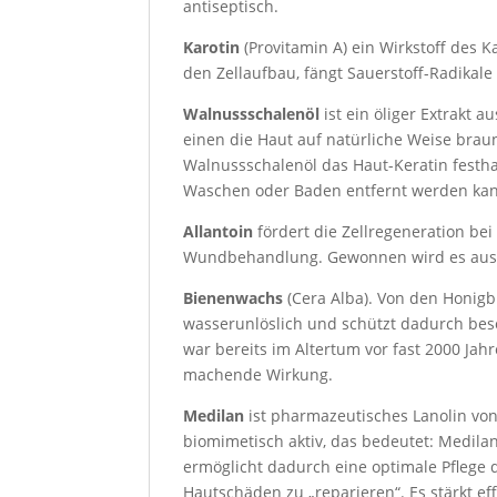
antiseptisch.
Karotin
(Provitamin A) ein Wirkstoff des K
den Zellaufbau, fängt Sauerstoff-Radikale
Walnussschalenöl
ist ein öliger Extrakt 
einen die Haut auf natürliche Weise bra
Walnussschalenöl das Haut-Keratin festh
Waschen oder Baden entfernt werden ka
Allantoin
fördert die Zellregeneration be
Wundbehandlung. Gewonnen wird es aus 
Bienenwachs
(Cera Alba). Von den Honigb
wasserunlöslich und schützt dadurch beso
war bereits im Altertum vor fast 2000 Ja
machende Wirkung.
Medilan
ist pharmazeutisches Lanolin von
biomimetisch aktiv, das bedeutet: Medila
ermöglicht dadurch eine optimale Pflege d
Hautschäden zu „reparieren“. Es stärkt ef