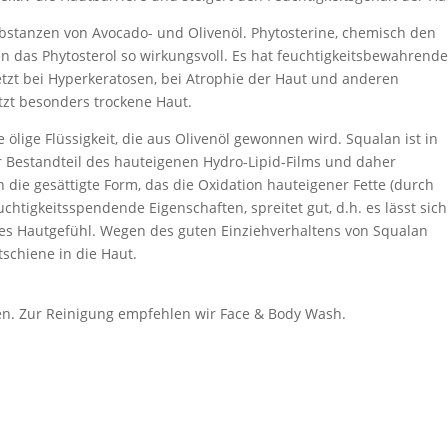
ubstanzen von Avocado- und Olivenöl. Phytosterine, chemisch den
das Phytosterol so wirkungsvoll. Es hat feuchtigkeitsbewahrend
etzt bei Hyperkeratosen, bei Atrophie der Haut und anderen
tzt besonders trockene Haut.
e ölige Flüssigkeit, die aus Olivenöl gewonnen wird. Squalan ist in
r Bestandteil des hauteigenen Hydro-Lipid-Films und daher
 die gesättigte Form, das die Oxidation hauteigener Fette (durch
uchtigkeitsspendende Eigenschaften, spreitet gut, d.h. es lässt sich
diges Hautgefühl. Wegen des guten Einziehverhaltens von Squalan
tschiene in die Haut.
gen. Zur Reinigung empfehlen wir Face & Body Wash.