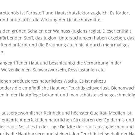
arottenöls ist Farbstoff und Hautschutzfaktor zugleich. Es fördert
 und unterstützt die Wirkung der Lichtschutzmittel.
aus den grünen Schalen der Walnuss (Juglans regia). Dieser enthält
unfärbenden Stoff, das Juglon. Untersuchungen haben ergeben, das
aftend anfärbt und die Bräunung auch nicht durch mehrmaliges
nn.
i angegriffener Haut und beschleunigt die Vernarbung in der
Weizenkeimen, Schwarzwurzeln, Rosskastanien etc.
ienen produziertes natürliches Wachs. Es ist nahezu
nders die empfindliche Haut vor Feuchtigkeitsverlust. Bienenwac
hren in der Hautpflege bekannt und man schätzte seine geschmeidi
 aussergewöhnlicher Reinheit und höchster Qualität. Medilan ist
n entspricht perfekt den natürlichen Strukturen der Epidermis und
er Haut. So ist es in der Lage Defizite der Haut auszugleichen und
fektiv die Hautbarriere und steigert den Feuchtigkeitsgehalt der Ha