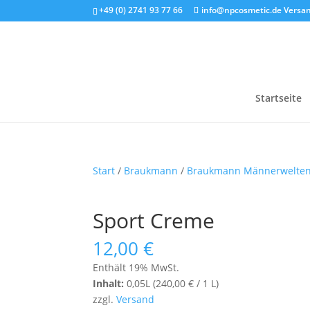
+49 (0) 2741 93 77 66
info@npcosmetic.de
Versan
Startseite
Start
/
Braukmann
/
Braukmann Männerwelte
Sport Creme
12,00
€
Enthält 19% MwSt.
Inhalt:
0,05L (
240,00
€
/ 1 L)
zzgl.
Versand