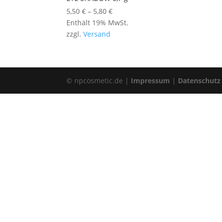
Preisspanne:
5,50
€
–
5,80
€
5,50 €
Enthält 19% MwSt.
bis
zzgl.
Versand
5,80 €
© npcosmetic.de |
Impressum
|
Datenschutz