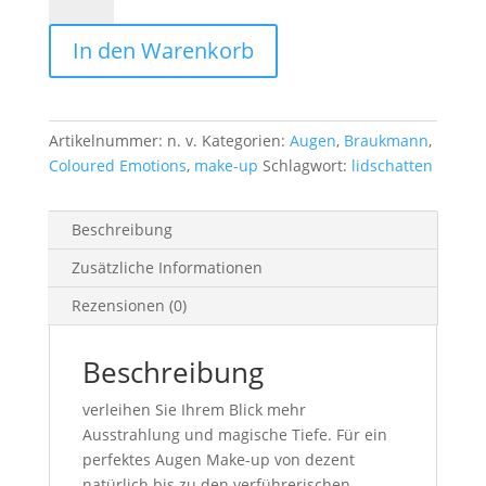
SHADOW
0,7
In den Warenkorb
g
Menge
Artikelnummer:
n. v.
Kategorien:
Augen
,
Braukmann
,
Coloured Emotions
,
make-up
Schlagwort:
lidschatten
Beschreibung
Zusätzliche Informationen
Rezensionen (0)
Beschreibung
verleihen Sie Ihrem Blick mehr
Ausstrahlung und magische Tiefe. Für ein
perfektes Augen Make-up von dezent
natürlich bis zu den verführerischen