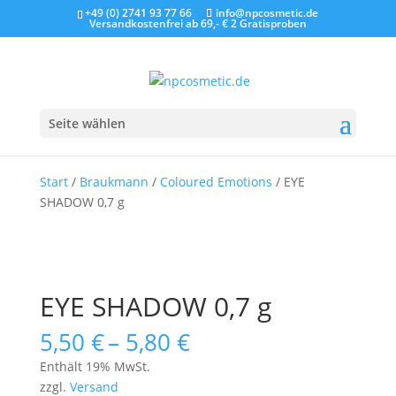
+49 (0) 2741 93 77 66
info@npcosmetic.de
Versandkostenfrei ab 69,- €
2 Gratisproben
Seite wählen
Start
/
Braukmann
/
Coloured Emotions
/ EYE
SHADOW 0,7 g
EYE SHADOW 0,7 g
Preisspanne:
5,50
€
–
5,80
€
5,50 €
Enthält 19% MwSt.
bis
zzgl.
Versand