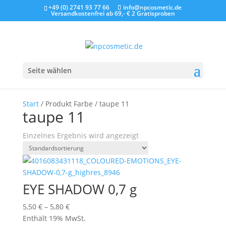
+49 (0) 2741 93 77 66
info@npcosmetic.de
Versandkostenfrei ab 69,- €
2 Gratisproben
Seite wählen
Start
/ Produkt Farbe / taupe 11
taupe 11
Einzelnes Ergebnis wird angezeigt
EYE SHADOW 0,7 g
Preisspanne:
5,50
€
–
5,80
€
5,50 €
Enthält 19% MwSt.