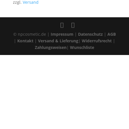
bis
zzgl.
Versand
5,80 €
© npcosmetic.de |
Impressum
|
Datenschutz
|
AGB
|
Kontakt
|
Versand & Lieferung
|
Widerrufsrecht
|
Zahlungsweisen
|
Wunschliste