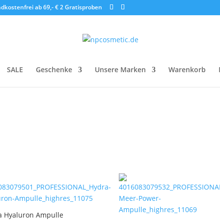
dkostenfrei ab 69,- €
2 Gratisproben
SALE
Geschenke
Unsere Marken
Warenkorb
“
a Hyaluron Ampulle