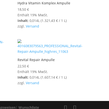
Hydra Vitamin Komplex Ampulle
18,50
€
Enthält 19% MwSt.
Inhalt:
0,014L (
1.321,43
€
/ 1 L)
zzgl.
Versand
Revital Repair Ampulle
22,50
€
Enthält 19% MwSt.
Inhalt:
0,014L (
1.607,14
€
/ 1 L)
zzgl.
Versand
ngsweisen
|
Wunschliste