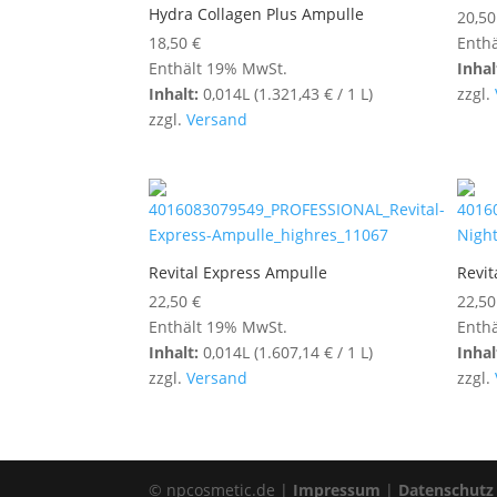
Hydra Collagen Plus Ampulle
20,5
18,50
€
Enth
Enthält 19% MwSt.
Inhal
Inhalt:
0,014L (
1.321,43
€
/ 1 L)
zzgl.
zzgl.
Versand
Revital Express Ampulle
Revit
22,50
€
22,5
Enthält 19% MwSt.
Enth
Inhalt:
0,014L (
1.607,14
€
/ 1 L)
Inhal
zzgl.
Versand
zzgl.
© npcosmetic.de |
Impressum
|
Datenschutz