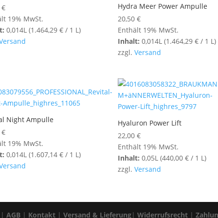
Hydra Meer Power Ampulle
0
€
ält 19% MwSt.
20,50
€
t:
0,014L (
1.464,29
€
/ 1 L)
Enthält 19% MwSt.
Versand
Inhalt:
0,014L (
1.464,29
€
/ 1 L)
zzgl.
Versand
al Night Ampulle
Hyaluron Power Lift
0
€
22,00
€
ält 19% MwSt.
Enthält 19% MwSt.
t:
0,014L (
1.607,14
€
/ 1 L)
Inhalt:
0,05L (
440,00
€
/ 1 L)
Versand
zzgl.
Versand
|
AGB
|
Kontakt
|
Versand & Lieferung
|
Widerrufsrecht
|
Zahlu