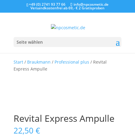
+49 (0) 2741 93 77 66
info@npcosmetic.de
Versandkostenfrei ab 69,- €
2 Gratisproben
Seite wählen
Start
/
Braukmann
/
Professional plus
/ Revital
Express Ampulle
Revital Express Ampulle
22,50
€