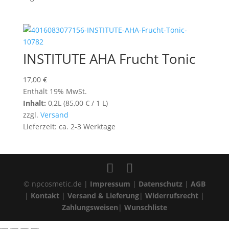
INSTITUTE AHA Frucht Tonic
17,00
€
Enthält 19% MwSt.
Inhalt:
0,2L (
85,00
€
/ 1 L)
zzgl.
Versand
Lieferzeit: ca. 2-3 Werktage
© npcosmetic.de |
Impressum
|
Datenschutz
|
AGB
|
Kontakt
|
Versand & Lieferung
|
Widerrufsrecht
|
Zahlungsweisen
|
Wunschliste