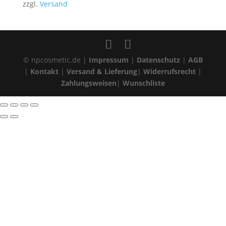
zzgl.
Versand
© npcosmetic.de |
Impressum
|
Datenschutz
|
AGB
|
Kontakt
|
Versand & Lieferung
|
Widerrufsrecht
|
Zahlungsweisen
|
Wunschliste