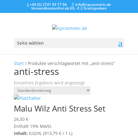
+49 (0) 2741 93 77 66
info@npcosmetic.de
Versandkostenfrei ab 69,- €
2 Gratisproben
Seite wählen
Start
/ Produkte verschlagwortet mit „anti-stress“
anti-stress
Einzelnes Ergebnis wird angezeigt
Malu Wilz Anti Stress Set
26,50
€
Enthält 19% MwSt.
Inhalt:
0,029L (
913,79
€
/ 1 L)