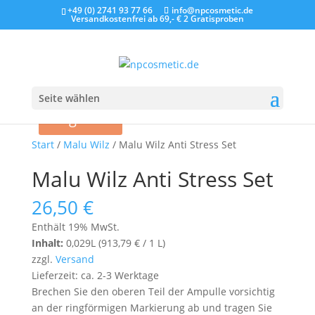
+49 (0) 2741 93 77 66
info@npcosmetic.de
Versandkostenfrei ab 69,- €
2 Gratisproben
Seite wählen
Angebot!
Start
/
Malu Wilz
/ Malu Wilz Anti Stress Set
Malu Wilz Anti Stress Set
26,50
€
Enthält 19% MwSt.
Inhalt:
0,029L (
913,79
€
/ 1 L)
zzgl.
Versand
Lieferzeit: ca. 2-3 Werktage
Brechen Sie den oberen Teil der Ampulle vorsichtig
an der ringförmigen Markierung ab und tragen Sie