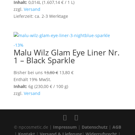
Inhalt:
0,014L (
1.607,14
€
/ 1 L)
zzgl.
Versand
Lieferzeit: ca. 2-3 Werktage
-13%
Malu Wilz Glam Eye Liner Nr.
1 – Black Sparkle
Ursprünglicher
Aktueller
Bisher bei uns
13,80
€
13,80
€
Preis
Preis
Enthält 19% MwSt.
war:
ist:
Inhalt:
6g (
230,00
€
/ 100 g)
13,80 €
13,80 €.
zzgl.
Versand
© npcosmetic.de |
Impressum
|
Datenschutz
|
AGB
|
Kontakt
|
Versand & Lieferung
|
Widerrufsrecht
|