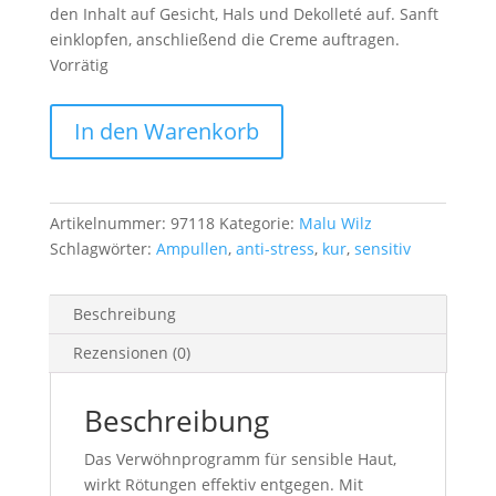
den Inhalt auf Gesicht, Hals und Dekolleté auf. Sanft
einklopfen, anschließend die Creme auftragen.
Vorrätig
Malu
In den Warenkorb
Wilz
Anti
Stress
Set
Artikelnummer:
97118
Kategorie:
Malu Wilz
Menge
Schlagwörter:
Ampullen
,
anti-stress
,
kur
,
sensitiv
Beschreibung
Rezensionen (0)
Beschreibung
Das Verwöhnprogramm für sensible Haut,
wirkt Rötungen effektiv entgegen. Mit