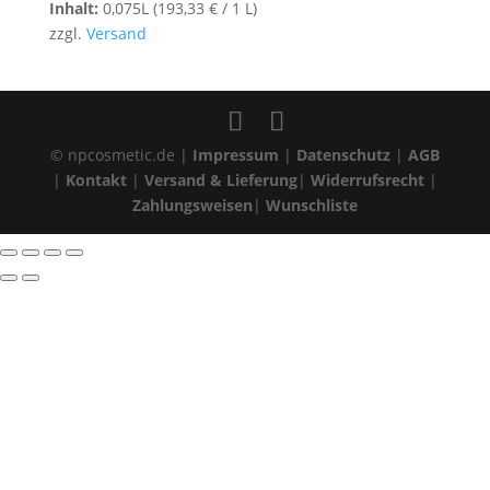
Inhalt:
0,075L (
193,33
€
/ 1 L)
zzgl.
Versand
© npcosmetic.de |
Impressum
|
Datenschutz
|
AGB
|
Kontakt
|
Versand & Lieferung
|
Widerrufsrecht
|
Zahlungsweisen
|
Wunschliste