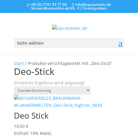
+49 (0) 2741 93 77 66
info@npcosmetic.de
Versandkostenfrei ab 69,- €
2 Gratisproben
Seite wählen
Start
/ Produkte verschlagwortet mit „Deo-Stick“
Deo-Stick
Einzelnes Ergebnis wird angezeigt
Deo Stick
14,50
€
Enthält 19% MwSt.