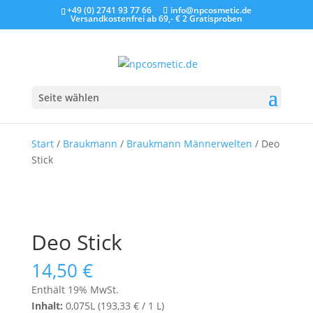
+49 (0) 2741 93 77 66
info@npcosmetic.de
Versandkostenfrei ab 69,- €
2 Gratisproben
Seite wählen
Start
/
Braukmann
/
Braukmann Männerwelten
/ Deo
Stick
Deo Stick
14,50
€
Enthält 19% MwSt.
Inhalt:
0,075L (
193,33
€
/ 1 L)