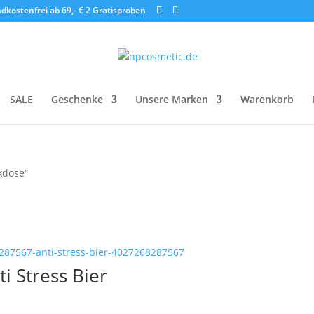
dkostenfrei ab 69,- €
2 Gratisproben
SALE
Geschenke
Unsere Marken
Warenkorb
kdose“
i Stress Bier