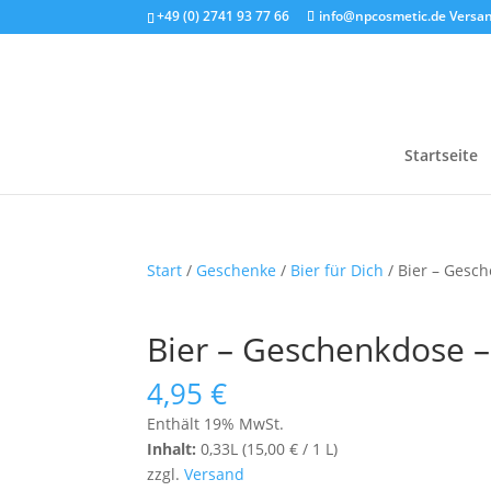
+49 (0) 2741 93 77 66
info@npcosmetic.de
Versan
Startseite
Start
/
Geschenke
/
Bier für Dich
/ Bier – Gesc
Bier – Geschenkdose –
4,95
€
Enthält 19% MwSt.
Inhalt:
0,33L (
15,00
€
/ 1 L)
zzgl.
Versand