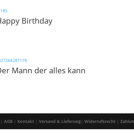
Happy Birthday
Der Mann der alles kann
|
AGB
|
Kontakt
|
Versand & Lieferung
|
Widerrufsrecht
|
Zahlu