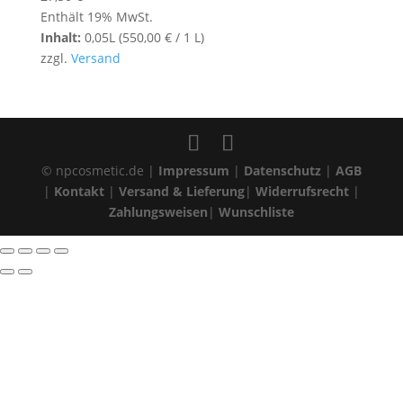
Enthält 19% MwSt.
Inhalt:
0,05L (
550,00
€
/ 1 L)
zzgl.
Versand
© npcosmetic.de |
Impressum
|
Datenschutz
|
AGB
|
Kontakt
|
Versand & Lieferung
|
Widerrufsrecht
|
Zahlungsweisen
|
Wunschliste