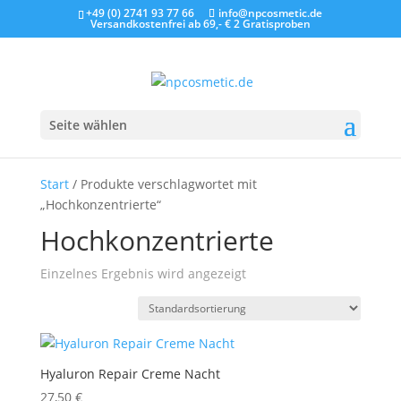
+49 (0) 2741 93 77 66
info@npcosmetic.de
Versandkostenfrei ab 69,- €
2 Gratisproben
Seite wählen
Start
/ Produkte verschlagwortet mit
„Hochkonzentrierte“
Hochkonzentrierte
Einzelnes Ergebnis wird angezeigt
Hyaluron Repair Creme Nacht
27,50
€