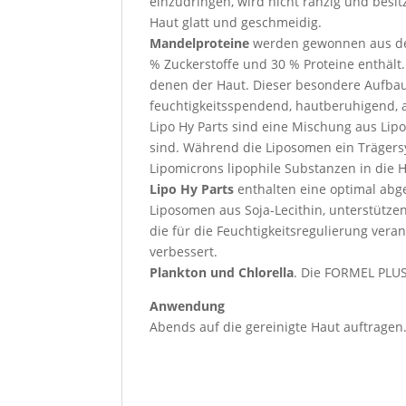
einzudringen, wird nicht ranzig und besit
Haut glatt und geschmeidig.
Mandelproteine
werden gewonnen aus de
% Zuckerstoffe und 30 % Proteine enthäl
denen der Haut. Dieser besondere Aufbau
feuchtigkeitsspendend, hautberuhigend, ant
Lipo Hy Parts sind eine Mischung aus Lipo
sind. Während die Liposomen ein Trägersys
Lipomicrons lipophile Substanzen in die H
Lipo Hy Parts
enthalten eine optimal abg
Liposomen aus Soja-Lecithin, unterstütze
die für die Feuchtigkeitsregulierung veran
verbessert.
Plankton und Chlorella
. Die FORMEL PLUS
Anwendung
Abends auf die gereinigte Haut auftragen