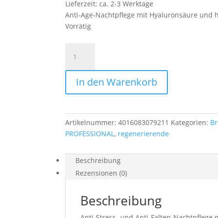
Lieferzeit: ca. 2-3 Werktage
Anti-Age-Nachtpflege mit Hyaluronsäure und
Vorrätig
Hyaluron
Repair
Creme
In den Warenkorb
Nacht
Menge
Artikelnummer:
4016083079211
Kategorien:
B
PROFESSIONAL
,
regenerierende
Beschreibung
Rezensionen (0)
Beschreibung
Anti-Stress- und Anti-Falten-Nachtpflege