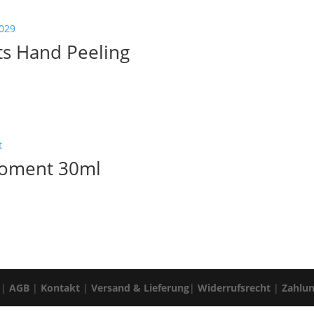
s Hand Peeling
Moment 30ml
|
AGB
|
Kontakt
|
Versand & Lieferung
|
Widerrufsrecht
|
Zahlu