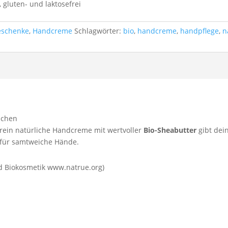
 gluten- und laktosefrei
eschenke
,
Handcreme
Schlagwörter:
bio
,
handcreme
,
handpflege
,
n
üchen
e rein natürliche Handcreme mit wertvoller
Bio-Sheabutter
gibt dei
 für samtweiche Hände.
nd Biokosmetik www.natrue.org)