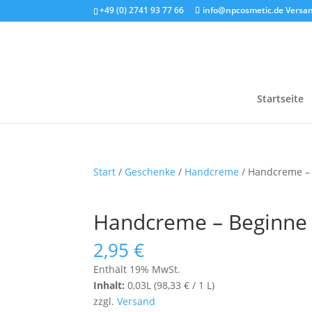
+49 (0) 2741 93 77 66
info@npcosmetic.de
Versan
Startseite
Start
/
Geschenke
/
Handcreme
/ Handcreme – 
Handcreme – Beginne 
2,95
€
Enthält 19% MwSt.
Inhalt:
0,03L (
98,33
€
/ 1 L)
zzgl.
Versand