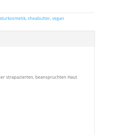
aturkosmetik
,
sheabutter
,
vegan
ner strapazierten, beanspruchten Haut