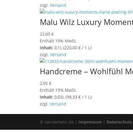
zzgl.
Versand
Malu Wilz Luxury Moment
22,00
€
Enthält 19% MwSt.
Inhalt:
0,1L (
220,00
€
/ 1 L)
zzgl.
Versand
Handcreme – Wohlfühl 
2,95
€
Enthält 19% MwSt.
Inhalt:
0,03L (
98,33
€
/ 1 L)
zzgl.
Versand
© npcosmetic.de |
Impressum
|
Datenschutz